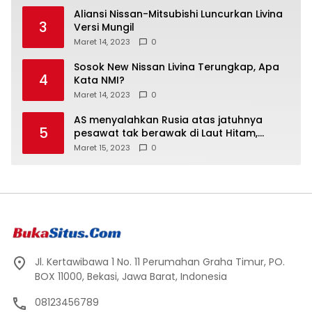
Aliansi Nissan-Mitsubishi Luncurkan Livina
3
Versi Mungil
Maret 14, 2023
0
Sosok New Nissan Livina Terungkap, Apa
4
Kata NMI?
Maret 14, 2023
0
AS menyalahkan Rusia atas jatuhnya
5
pesawat tak berawak di Laut Hitam,
Moskow menyangkal
Maret 15, 2023
0
Jl. Kertawibawa 1 No. 11 Perumahan Graha Timur, PO.
BOX 11000, Bekasi, Jawa Barat, Indonesia
08123456789