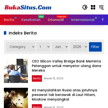
Langsung
ke
konten
Berita
Kesehatan
Otomotif
Internasional
Tek
Indeks Berita
CEO Silicon Valley Bridge Bank Meminta
Pelanggan untuk menyetor ulang dana
Mereka
Berita
Maret 15, 2023
AS menyalahkan Rusia atas jatuhnya
pesawat tak berawak di Laut Hitam,
Moskow menyangkal
Berita
Maret 15, 2023