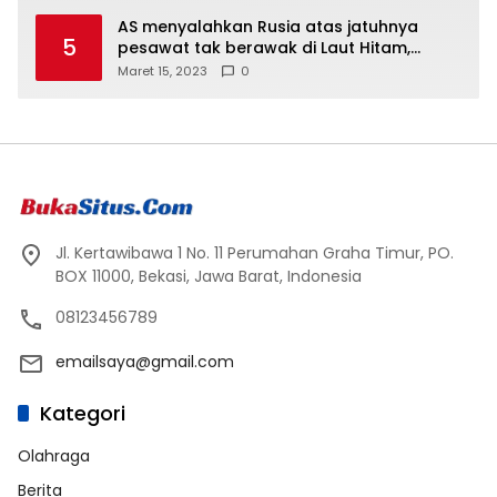
AS menyalahkan Rusia atas jatuhnya
5
pesawat tak berawak di Laut Hitam,
Moskow menyangkal
Maret 15, 2023
0
Jl. Kertawibawa 1 No. 11 Perumahan Graha Timur, PO.
BOX 11000, Bekasi, Jawa Barat, Indonesia
08123456789
emailsaya@gmail.com
Kategori
Olahraga
Berita