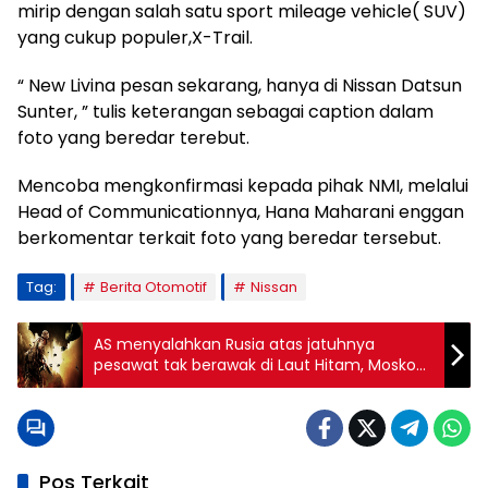
mirip dengan salah satu sport mileage vehicle( SUV)
yang cukup populer,X-Trail.
“ New Livina pesan sekarang, hanya di Nissan Datsun
Sunter, ” tulis keterangan sebagai caption dalam
foto yang beredar terebut.
Mencoba mengkonfirmasi kepada pihak NMI, melalui
Head of Communicationnya, Hana Maharani enggan
berkomentar terkait foto yang beredar tersebut.
Tag:
Berita Otomotif
Nissan
AS menyalahkan Rusia atas jatuhnya
pesawat tak berawak di Laut Hitam, Moskow
menyangkal
Pos Terkait