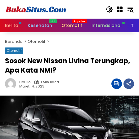
Langsung
ke
konten
Berita
Kesehatan
Otomotif
Internasional
Tek
Beranda
Otomotif
Otomotif
Sosok New Nissan Livina Terungkap,
Apa Kata NMI?
Hei Ho
1 Min Baca
Maret 14, 2023